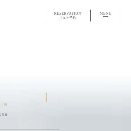
RESERVATION
MENU
フェア予約
1日
披露宴