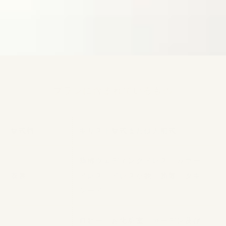
プランに含まれているもの
挙式料
キリスト挙式または人前式
新婦ウェディングドレス、カラー
衣裳
ドレス、ドレス小物、新郎 タキ
シード
ロビー、お化粧室、ガーデン及び