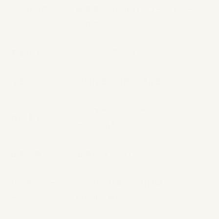
会場貸切料
披露宴会場使用料、コーディネー
ト料等
美容付け
ドレス2点着付け、ヘアメイク
控室
親族控室、新郎新婦控室
フルコース、フリードリンク、ケ
料理/飲物
ーキ(入刀用)
音響設備
音響照明、プロジェクター
引出物・ペーパ
記念品、引菓子、引出物バッグ、
ーアイテム
招待状、席札