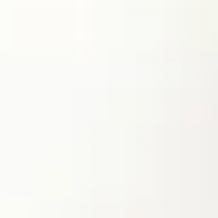
1日1組完全貸切でゲストをおもてなし
【2次会まで利用OK】お好みの邸宅をまるごと貸切っておもてな
しウェディングを。 エントランスを一歩入ると、施設内がすべて
おふたりの貸切空間に。 完全貸切だからこそ、空間やロビー、控
室までお好みの装飾にすることもOK♪ また二次会利用も可能な
ので、パーティーのメインコーディネートを残すことも◎ おふた
りらしいプライベート空間で、ゲストとゆったり過ごす1日を。
30名以上の挙式・披露宴をご検討の方に適用
2026年8月までの全日、および2026年9月以降は、大安・友引
を除く日曜日で利用OK
※挙式のみ、フォトWを除く
※適用条件の詳細はご確認ください
※ご成約いただく、シーズンによってご優待価格は変動します。