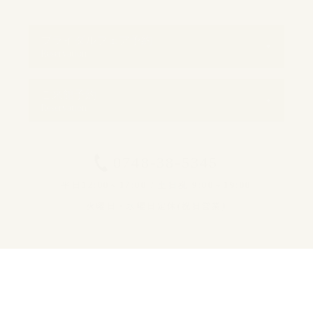
ブライダルフェア予約
Reservation
ご来館予約
Reservation
0748-38-5345
平日12:00～17:00 / 土日祝 9:00～19:00
火曜日・水曜日定休(祝日営業)