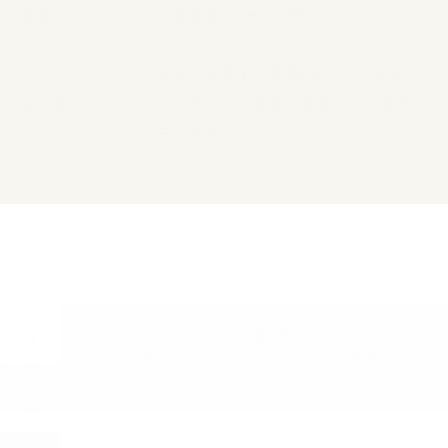
写真
記念写真1ポーズ2冊
司会、介添え、装花(メイン、ゲス
その他
ト、チャペル装花、生花ブーケ&ブ
ートニア)
STEP
ブライダルフェアに参加
01
まずはお気軽にブライダルフェアにご参加く
ださい。