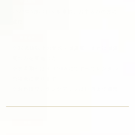
申込期間
2026年6月29日～初来館、お申込みの方に
適用
適用条件
※30名様以上の挙式・披露宴、または披露
宴のみを実施の方
※衣裳割引はHIROTAにてすべてレンタル
の場合に限ります
※お料理ワンランクアップは11月まで適用
特典