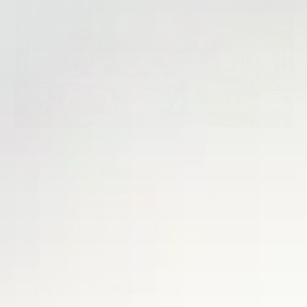
ブライダルフェア予約
Reservation
ご来館予約
Reservation
資料請求
Download
お問い合わせ
Contact
166
40名様の場合
万円
110
OFF
万円
(通常価格276万円)
0748-38-5345
【最短3か月で準備可能♪完全貸切で二次会
平日12:00～17:00 / 土日祝 9:00～19:00