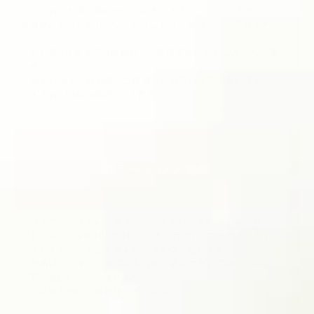
にしておられる目的の一つでもあります。 少しでもおトクに、で
も食材にもこだわりたいというふたりにおススメの特典です。
2026年8月末までの結婚式・ご披露宴をお申し込みの方に適
用
30名様以上の結婚式・ご披露宴をお申し込みの方に適用
大人お1人様2,000円×ご人数分
カラードレス無料
ウェディングドレス＆タキシードをレンタル頂くと、カラー
ドレスレンタル料を無料に(上限25万円) ※ウェディングドレ
ス＆タキシードも定価より20％オフとなります
30名以上の挙式・披露宴をお申し込みの方に適用 ※30名以
下の場合にも、ご優待あり
ご見学当日にご成約頂く方に適用