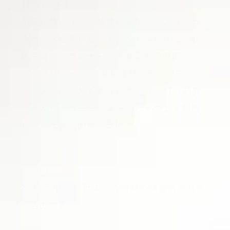
利用もOK】
火曜日・水曜日定休(祝日営業)
予算が気になって結婚式を迷っている。出
来ればお色直しも！そんなおふたりに。経
滋賀 結婚式場 ヴィラ・アンジェリカ近江八幡
験豊富なプランナーが予算面も準備面もし
〒523-0819 滋賀県近江八幡市西本郷町西3-4
っかりサポート！
お料理ワンランクアップ
でゲストへのおもてなしも充実。1日1組貸
切だから、コーディネートもそのまま利用
して二次会の開催が可能です♪
適用期間
2026年12月27日までの期間の結婚式をお申
し込みの方