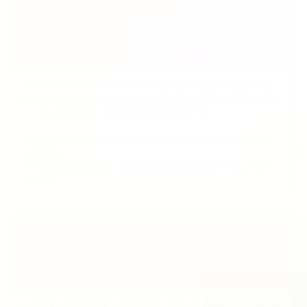
挙式料全額プレゼント
キリスト教式、人前式からお好みのスタイルをお選び頂けます。
バイオリンやオルガンの生演奏が感動的な結婚式。大切なゲスト
へ、おふたりの誓いを宣言する大切な時間です。
1件目来館で当日にご成約頂くカップルに適用(2件目以降ご
優待あり）
30名様以上の結婚式・披露宴に適用(30名様以下でもご優待
あり)
お料理コースワンランクアップ
おもてなしに欠かせないお料理は、ゲストの皆様が列席を楽しみ