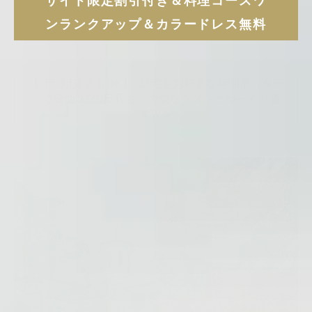
サイト限定割引付き＆料理コースワ
会場・サービス
挙式・
パーティレポート
ンランクアップ＆カラードレス無料
挙式会場
専属チームのご紹介
披露宴会場
【1日1組貸切もOK】1邸宅をお好きな時間帯スター
ご利用の流れ
トで貸切OKの日程も。大切なゲストとゆっくり過
ごすWを。
婚礼料理・デザート
アクセス
ドレス・着物
法人・団体向け
イベント・会議
RESERVATION
&
CONTACT
ご予約・お問い合わせ