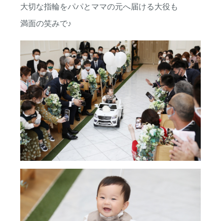
大切な指輪をパパとママの元へ届ける大役も
会場・サービス
挙式・
パーティレポート
満面の笑みで♪
挙式会場
専属チームのご紹介
披露宴会場
ご利用の流れ
婚礼料理・デザート
アクセス
ドレス・着物
法人・団体向け
イベント・会議
RESERVATION
&
CONTACT
ご予約・お問い合わせ