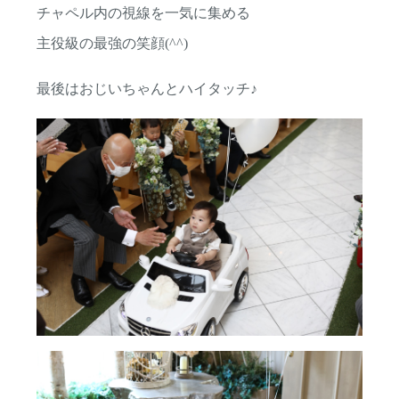
チャペル内の視線を一気に集める
火曜日・水曜日定休(祝日営業)
主役級の最強の笑顔(^^)
滋賀 結婚式場 ヴィラ・アンジェリカ近江八幡
最後はおじいちゃんとハイタッチ♪
〒523-0819 滋賀県近江八幡市西本郷町西3-4