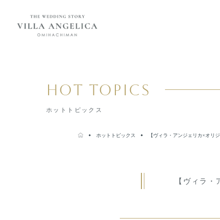
コンセプト
紹介キャンペーン
HOT TOPICS
ブライダルフェア
ホットトピックス
ホットトピックス
プラン
よくある質問
ホットトピックス
【ヴィラ・アンジェリカ×オリ
会場・サービス
挙式・
パーティレポート
挙式会場
専属チームのご紹介
【ヴィラ・
披露宴会場
ご利用の流れ
婚礼料理・デザート
アクセス