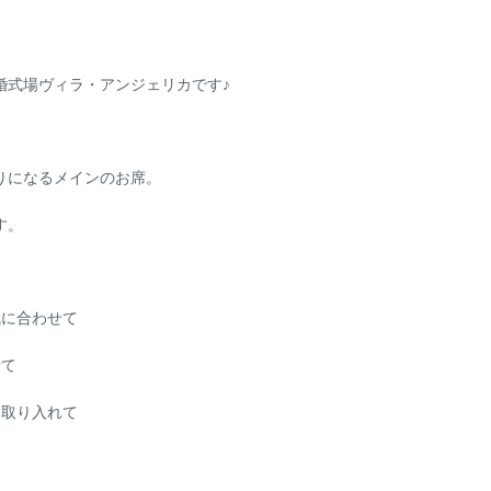
・会議
婚式場ヴィラ・アンジェリカです♪
りになるメインのお席。
す。
気に合わせて
せて
を取り入れて
休(祝日営業)