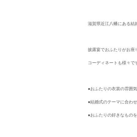
ドレス・着物
法人・団体向け
イベント
滋賀県近江八幡にある結
RESERVATION
&
CONTACT
ご予約・お問い合わせ
披露宴でおふたりがお座
コーディネートも様々で
ブライダルフェア予約
ご来館予約
Reservation
Reservation
資料請求
お問い合わせ
●おふたりの衣裳の雰囲
Download
Contact
●結婚式のテーマに合わ
0748-38-5345
●おふたりの好きなもの
平日12:00～17:00 / 土日祝 9:00～19:00
火曜日・水曜日定