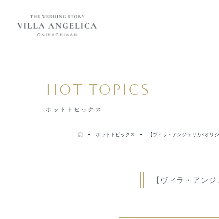
コンセプト
紹介キャンペーン
HOT TOPICS
ブライダルフェア
ホットトピックス
ホットトピックス
プラン
よくある質問
ホットトピックス
【ヴィラ・アンジェリカ×オリ
会場・サービス
挙式・
パーティレポート
挙式会場
専属チームのご紹介
【ヴィラ・アンジ
披露宴会場
ご利用の流れ
婚礼料理・デザート
アクセス