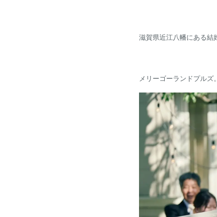
ドレス・着物
法人・団体向け
イベント
滋賀県近江八幡にある結
RESERVATION
&
CONTACT
ご予約・お問い合わせ
メリーゴーランドプルズ
ブライダルフェア予約
ご来館予約
Reservation
Reservation
資料請求
お問い合わせ
Download
Contact
0748-38-5345
平日12:00～17:00 / 土日祝 9:00～19:00
火曜日・水曜日定