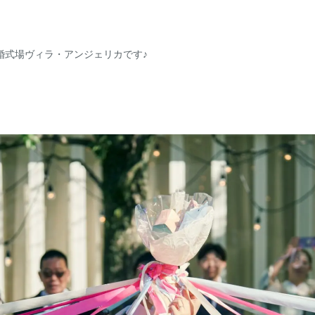
・会議
婚式場ヴィラ・アンジェリカです♪
。
休(祝日営業)