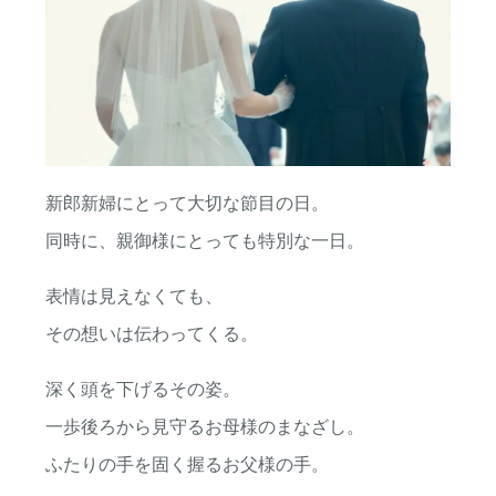
会場・サービス
挙式・
パーティレポート
挙式会場
専属チームのご紹介
披露宴会場
ご利用の流れ
婚礼料理・デザート
新郎新婦にとって大切な節目の日。
アクセス
同時に、親御様にとっても特別な一日。
ドレス・着物
法人・団体向け
表情は見えなくても、
イベント・会議
その想いは伝わってくる。
深く頭を下げるその姿。
一歩後ろから見守るお母様のまなざし。
RESERVATION
&
CONTACT
ご予約・お問い合わせ
ふたりの手を固く握るお父様の手。