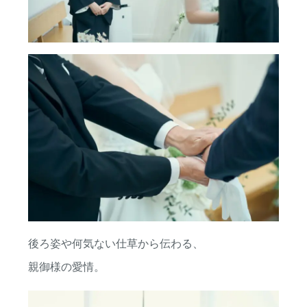
火曜日・水曜日定休(祝日営業)
滋賀 結婚式場 ヴィラ・アンジェリカ近江八幡
〒523-0819 滋賀県近江八幡市西本郷町西3-4
後ろ姿や何気ない仕草から伝わる、
親御様の愛情。