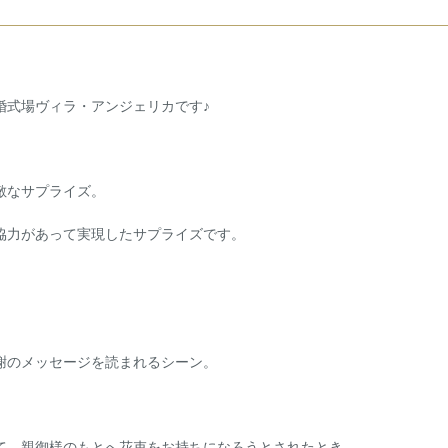
・会議
婚式場ヴィラ・アンジェリカです♪
敵なサプライズ。
協力があって実現したサプライズです。
謝のメッセージを読まれるシーン。
休(祝日営業)
て、親御様のもとへ花束をお持ちになろうとされたとき、