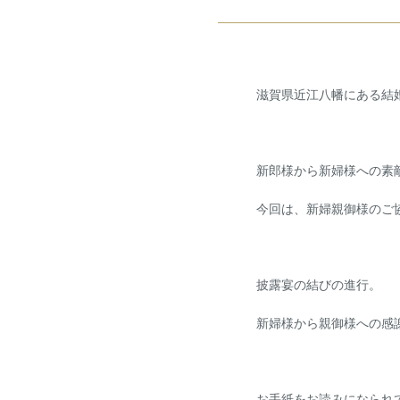
ドレス・着物
法人・団体向け
イベント
滋賀県近江八幡にある結
RESERVATION
&
CONTACT
ご予約・お問い合わせ
新郎様から新婦様への素
ブライダルフェア予約
ご来館予約
今回は、新婦親御様のご
Reservation
Reservation
資料請求
お問い合わせ
Download
Contact
披露宴の結びの進行。
0748-38-5345
新婦様から親御様への感
平日12:00～17:00 / 土日祝 9:00～19:00
火曜日・水曜日定
お手紙をお読みになられ