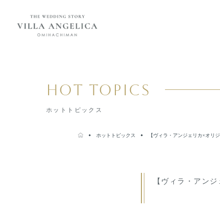
コンセプト
紹介キャンペーン
HOT TOPICS
ブライダルフェア
ホットトピックス
ホットトピックス
プラン
よくある質問
ホットトピックス
【ヴィラ・アンジェリカ×オリ
会場・サービス
挙式・
パーティレポート
挙式会場
専属チームのご紹介
【ヴィラ・アンジ
披露宴会場
ご利用の流れ
婚礼料理・デザート
アクセス