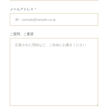
会場・サービス
挙式・
パーティレポート
メールアドレス
挙式会場
専属チームのご紹介
披露宴会場
ご利用の流れ
ご質問、ご要望
婚礼料理・デザート
アクセス
ドレス・着物
法人・団体向け
イベント・会議
RESERVATION
&
CONTACT
ご予約・お問い合わせ