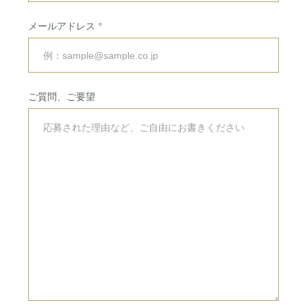
会場・サービス
挙式・
パーティレポート
メールアドレス
挙式会場
専属チームのご紹介
披露宴会場
ご利用の流れ
ご質問、ご要望
婚礼料理・デザート
アクセス
ドレス・着物
法人・団体向け
イベント・会議
RESERVATION
&
CONTACT
ご予約・お問い合わせ