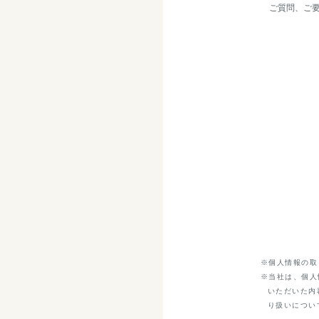
ご質問、ご
個人情報の取
当社は、個人
いただいた内
り扱いについ