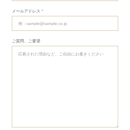
会場・サービス
挙式・
パーティレポート
メールアドレス
挙式会場
専属チームのご紹介
披露宴会場
ご利用の流れ
ご質問、ご要望
婚礼料理・デザート
アクセス
ドレス・着物
法人・団体向け
イベント・会議
RESERVATION
&
CONTACT
ご予約・お問い合わせ