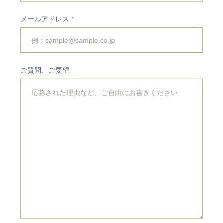
会場・サービス
挙式・
パーティレポート
メールアドレス
挙式会場
専属チームのご紹介
披露宴会場
ご利用の流れ
ご質問、ご要望
婚礼料理・デザート
アクセス
ドレス・着物
法人・団体向け
イベント・会議
RESERVATION
&
CONTACT
ご予約・お問い合わせ