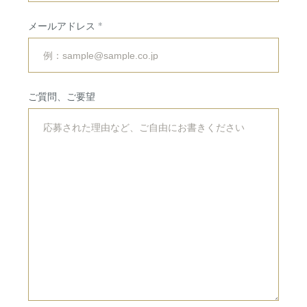
会場・サービス
挙式・
パーティレポート
メールアドレス
挙式会場
専属チームのご紹介
披露宴会場
ご利用の流れ
ご質問、ご要望
婚礼料理・デザート
アクセス
ドレス・着物
法人・団体向け
イベント・会議
RESERVATION
&
CONTACT
ご予約・お問い合わせ