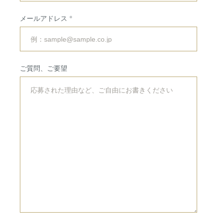
会場・サービス
挙式・
パーティレポート
メールアドレス
挙式会場
専属チームのご紹介
披露宴会場
ご利用の流れ
ご質問、ご要望
婚礼料理・デザート
アクセス
ドレス・着物
法人・団体向け
イベント・会議
RESERVATION
&
CONTACT
ご予約・お問い合わせ