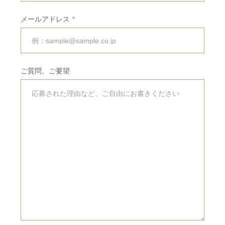
会場・サービス
挙式・
パーティレポート
メールアドレス
挙式会場
専属チームのご紹介
披露宴会場
ご利用の流れ
ご質問、ご要望
婚礼料理・デザート
アクセス
ドレス・着物
法人・団体向け
イベント・会議
RESERVATION
&
CONTACT
ご予約・お問い合わせ