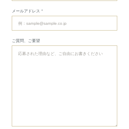
会場・サービス
挙式・
パーティレポート
メールアドレス
挙式会場
専属チームのご紹介
披露宴会場
ご利用の流れ
ご質問、ご要望
婚礼料理・デザート
アクセス
ドレス・着物
法人・団体向け
イベント・会議
RESERVATION
&
CONTACT
ご予約・お問い合わせ